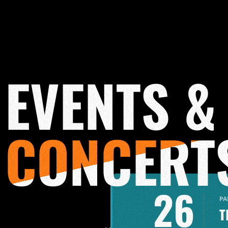
EVENTS &
CONCERT
26
PA
T