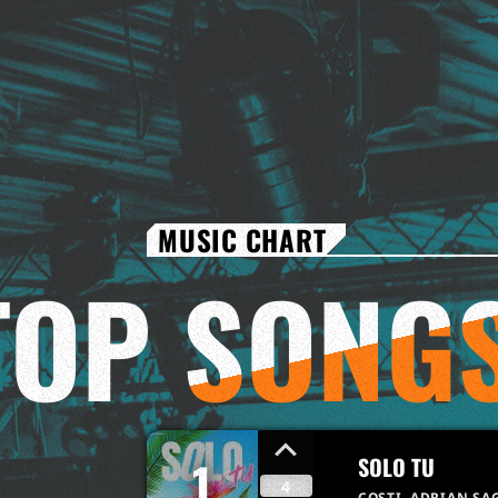
și bună dispoziție.
MUSIC CHART
TOP
SONG
1
SOLO TU
4
COSTI, ADRIAN SA