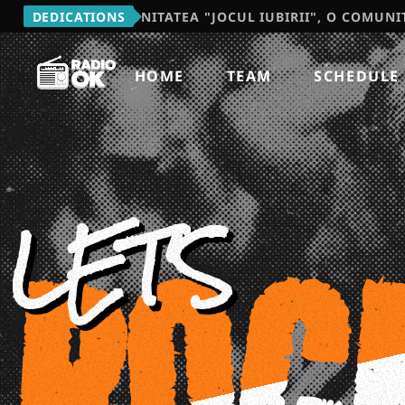
 COMUNITATEA "JOCUL IUBIRII", O COMUNITATE EDUCAT
DEDICATIONS
HOME
TEAM
SCHEDULE
LET'S
ROC