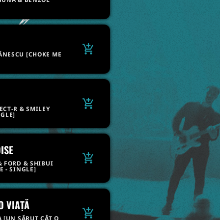
]
add_shopping_cart
ĂNESCU [CHOKE ME
add_shopping_cart
ECT-R & SMILEY
NGLE]
ISE
add_shopping_cart
& FORD & SHIBUI
 - SINGLE]
O VIAȚĂ
add_shopping_cart
A [UN SĂRUT CÂT O