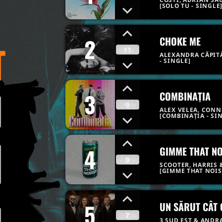
[SOLO TU - SINGLE
2
CHOKE ME
T
11
ALEXANDRA CĂPIT
- SINGLE]
3
COMBINAȚIA
9
ALEX VELEA, CONN
[COMBINAȚIA - SI
4
GIMME THAT NO
9
SCOOTER, HARRIS 
[GIMME THAT NOISE
5
UN SĂRUT CÂT 
7
3 SUD EST & ANDR