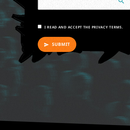
search
I READ AND ACCEPT THE PRIVACY TERMS.
SUBMIT
send