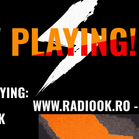
W
PLAYING!