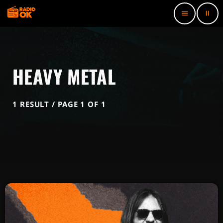
pause
menu
HEAVY METAL
1 RESULT / PAGE 1 OF 1