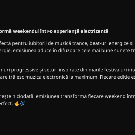
formă weekendul într-o experiență electrizantă
ectă pentru iubitorii de muzică trance, beat-uri energice și 
nergie, emisiunea aduce în difuzoare cele mai bune sunete t
itmuri progressive și seturi inspirate din marile festivaluri 
care trăiesc muzica electronică la maximum. Fiecare ediție e
ește niciodată, emisiunea transformă fiecare weekend într
erfect.