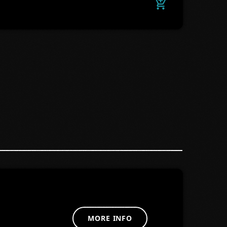
add_shopping_cart
MORE INFO