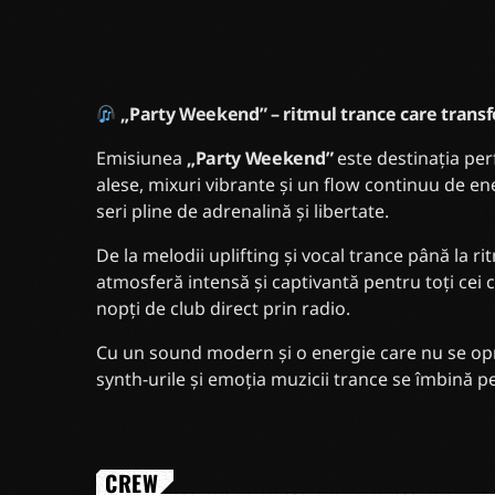
„Party Weekend” – ritmul trance care trans
Emisiunea
„Party Weekend”
este destinația perf
alese, mixuri vibrante și un flow continuu de e
seri pline de adrenalină și libertate.
De la melodii uplifting și vocal trance până la r
atmosferă intensă și captivantă pentru toți cei 
nopți de club direct prin radio.
Cu un sound modern și o energie care nu se opr
synth-urile și emoția muzicii trance se îmbină p
CREW