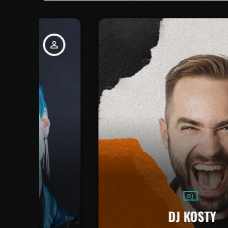
_outline
person_outline
DJ
DJ KOSTY