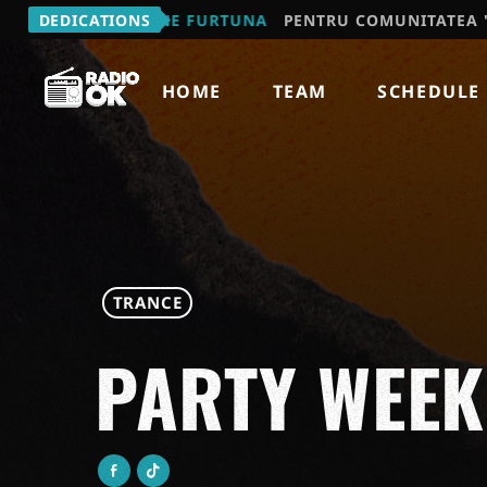
IL - VINE FURTUNA
DEDICATIONS
PENTRU COMUNITATEA "JOCUL IUBIR
HOME
TEAM
SCHEDULE
TRANCE
PARTY WEE