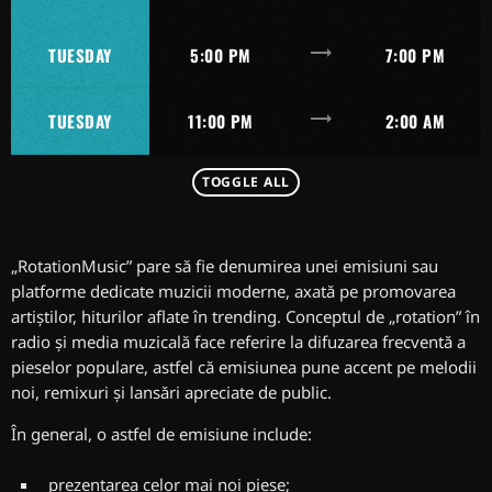
trending_flat
TUESDAY
5:00 PM
7:00 PM
trending_flat
TUESDAY
11:00 PM
2:00 AM
TOGGLE ALL
„RotationMusic” pare să fie denumirea unei emisiuni sau
platforme dedicate muzicii moderne, axată pe promovarea
artiștilor, hiturilor aflate în trending. Conceptul de „rotation” în
radio și media muzicală face referire la difuzarea frecventă a
pieselor populare, astfel că emisiunea pune accent pe melodii
noi, remixuri și lansări apreciate de public.
În general, o astfel de emisiune include:
prezentarea celor mai noi piese;