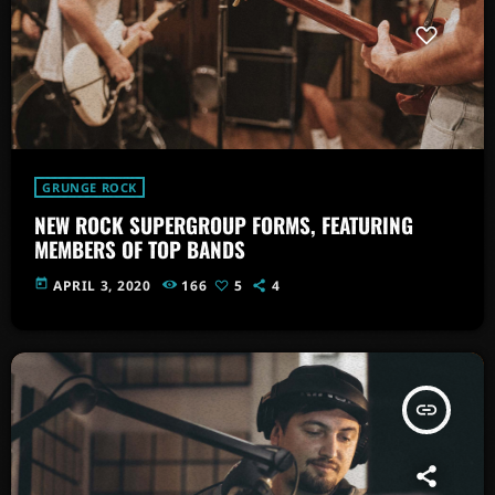
GRUNGE ROCK
NEW ROCK SUPERGROUP FORMS, FEATURING
MEMBERS OF TOP BANDS
today
APRIL 3, 2020
166
5
4
insert_link