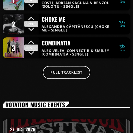
1
add_shopping_cart
COSTI, ADRIAN SAGUNA & BENZOL
[SOLO TU - SINGLE]
CHOKE ME
2
add_shopping_cart
11
ALEXANDRA CĂPITĂNESCU [CHOKE
ME - SINGLE]
COMBINAȚIA
3
add_shopping_cart
9
ALEX VELEA, CONNECT-R & SMILEY
[COMBINAȚIA - SINGLE]
FULL TRACKLIST
ROTATION MUSIC EVENTS
27
OCT 2026