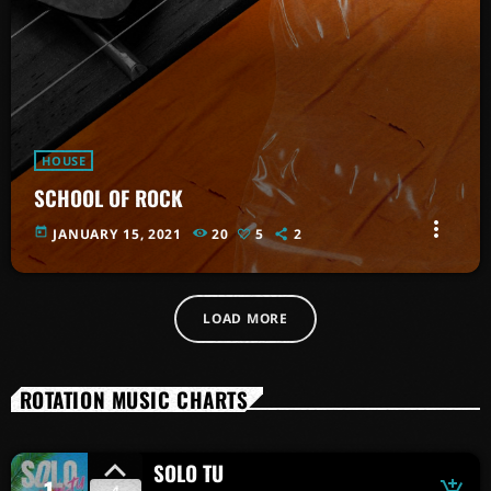
HOUSE
SCHOOL OF ROCK
more_vert
today
JANUARY 15, 2021
20
5
2
LOAD MORE
ROTATION MUSIC CHARTS
SOLO TU
4