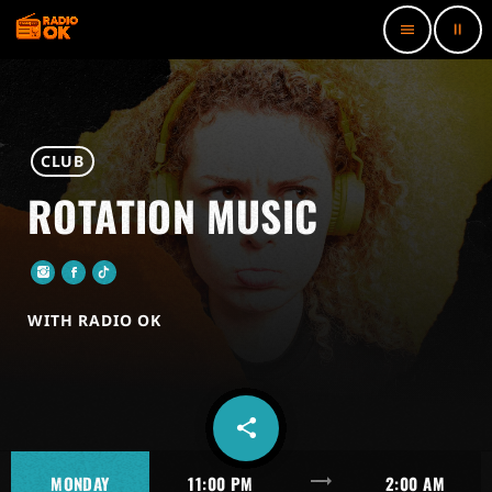
pause
menu
CLUB
ROTATION MUSIC
WITH RADIO OK
share
email
trending_flat
MONDAY
11:00 PM
2:00 AM