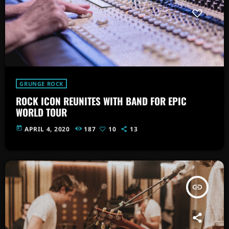
GRUNGE ROCK
ROCK ICON REUNITES WITH BAND FOR EPIC
WORLD TOUR
today
APRIL 4, 2020
187
10
13
insert_link