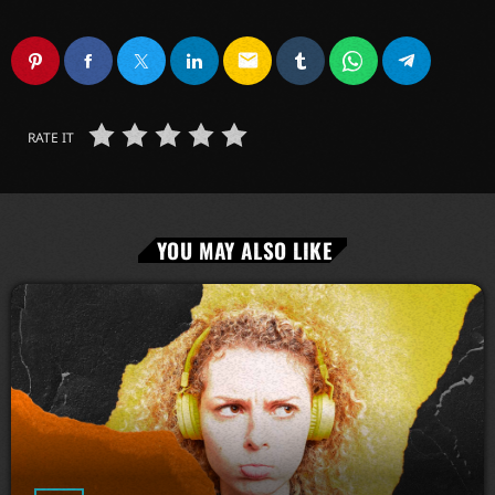
email
RATE IT
YOU MAY ALSO LIKE