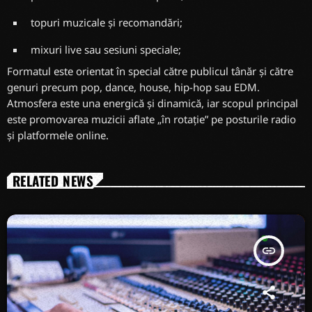
topuri muzicale și recomandări;
mixuri live sau sesiuni speciale;
Formatul este orientat în special către publicul tânăr și către
genuri precum pop, dance, house, hip-hop sau EDM.
Atmosfera este una energică și dinamică, iar scopul principal
este promovarea muzicii aflate „în rotație” pe posturile radio
și platformele online.
RELATED NEWS
insert_link