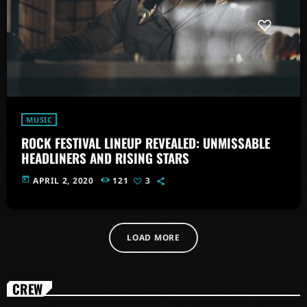
MUSIC
ROCK FESTIVAL LINEUP REVEALED: UNMISSABLE
HEADLINERS AND RISING STARS
today
APRIL 2, 2020
121
3
LOAD MORE
CREW